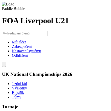
Paddle Bubble
FOA Liverpool U21
Můj účet
Zabezpečení
Nastavení systému
Odhlášení
UK National Championships 2026
Jízdní řád
Výsledky
Rejstřík
Týmy
Turnaje