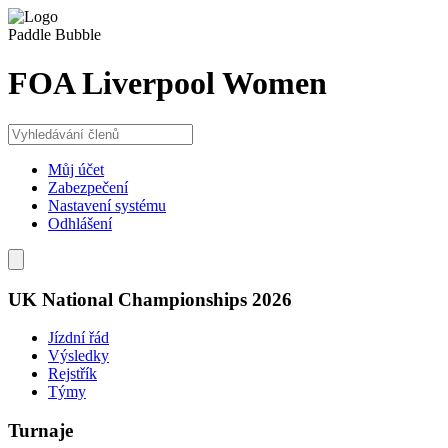
Paddle Bubble
FOA Liverpool Women
Můj účet
Zabezpečení
Nastavení systému
Odhlášení
UK National Championships 2026
Jízdní řád
Výsledky
Rejstřík
Týmy
Turnaje