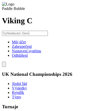
Paddle Bubble
Viking C
Můj účet
Zabezpečení
Nastavení systému
Odhlášení
UK National Championships 2026
Jízdní řád
Výsledky
Rejstřík
Týmy
Turnaje